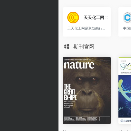
天天化工网
天天化工网是聚氨酯行业门户网站,及时传播中国聚氨酯资讯,追踪聚氨酯市场与前沿技术,提供聚氨酯原料价格、市场分析,并汇集海量聚氨酯原料、聚氨酯技术专利资料,是聚氨酯从业人员查找资料信息交流的优秀平台。
期刊官网