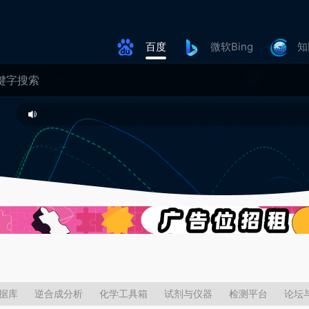
百度
微软Bing
知
据库​
逆合成分析​
化学工具箱​
试剂与仪器
检测平台
论坛