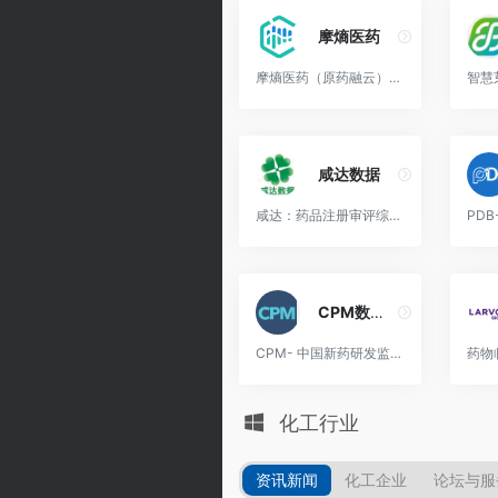
摩熵医药
摩熵医药（原药融云）是全球生物医药产业一站式服务平台，摩熵医药深度整合了全球生物医药数据、信息、资源等，帮助生物医药产业实现高度信息、数字化，旨在打造生物医药产业数字经济体
咸达数据
咸达：药品注册审评综合库|审评进度|审评结论|适应症|治疗领域|独家品种|首仿品种|药品标准查询|药品说明书|医保目录查询|国家医保目录2012|最高零售价格|中标价格|低价药...
CPM数据库
CPM- 中国新药研发监测数据库，医药,数据库,医疗健康,投资,市场分析,医院用药,研发,工业生产,财务,终端,经济运行,百强企业,中国医药工业信息中心,CPM,e健投,医药全景网
化工行业
资讯新闻​
化工企业
论坛与服