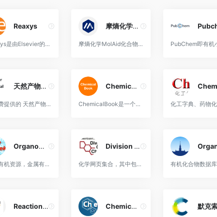
Reaxys
摩熵化学MolAid
Pubc
Reaxys是由Elsevier的专家们在充分考虑到化学以及相关学科工作者的研发流程和使用习惯后开发设计出的面对大化学研发领域的在线信息解决方案（文献及其核心数据摘录数据库）。
摩熵化学MolAid化合物检索及合成设计平台，作为国内领先的化学数据库，收录亿级化合物信息与上千万反应数据，实验全场景覆盖，为用户提供精准数据服务。
天然产物数据库Super Natural III
ChemicalBook
是免费提供的 天然产物和基于天然产物的衍生物数据库。更新版本包含 790,096 种不同的结构，包括异构体和 449,058 种独特的天然结构化合物及其结构和物理化学信息。
ChemicalBook是一个提供化学产品信息的在线平台，用户可以在这里查找化学品的详细资料，包括化学名称、结构式、物化性质、安全信息、用途、供应商联系方式等。Chemicalbook的化学数据和市场信息是化工行业专业人士和研究人员的重要资源。
Organomet
Division of Organic Chemistry
金属有机资源，金属有机入门和提升。适用于刚开始接触有机金属化学领域的学生，也适用于该领域的科研工作者学习。
化学网页集合，其中包含对有机化学、生物化学和药物化学领域的教师、研究人员和学生有用的信息。
有机化合物数据
Reaction Finder for The Organic ChemIST
Chemical Synthesis Database
默克