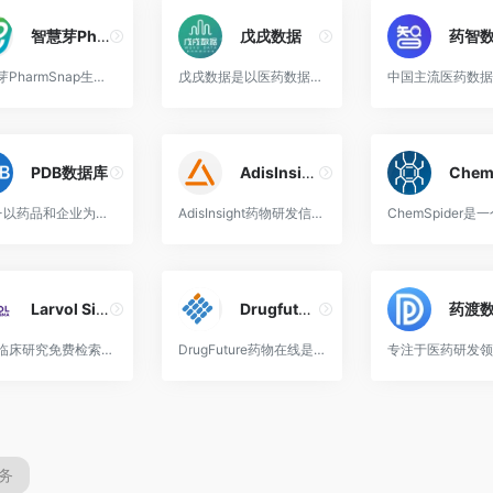
智慧芽PharmSnap
戊戌数据
药智
智慧芽PharmSnap生物医药免费数据库，全球新药研发资讯，风险机遇一站洞察。
戊戌数据是以医药数据为核心，集数据、资讯、政策于一体的信息服务平台，国内第一家信息开放、共享的医药数据库。
PDB数据库
AdisInsight药研数据
PDB-以药品和企业为对象，整合研发、生产、流通、市场终端等环节不同类型的信息资料与数据，集医药企业资产经营、产品表现、行业地位等重要基本面信息于一体的行业综合性数据库。
AdisInsight药物研发信息数据库收录超5000家公司，3.5万条研发阶段新药信息。数据来源InPharma、Reactions、PharmacoEconomics & Outcomes News、Clinical Trial Insights
Larvol Sigma药物管线
Drugfuture
药渡
药物临床研究免费检索数据库，需注册使用。
DrugFuture药物在线是广泛、专业的药物信息提供平台。聚焦于全球药物研发信息，提供药物信息资讯、药物科学数据库、药物开发资源共享、专利信息检索下载等。
务