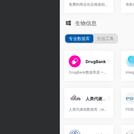
免费的商业化合物虚拟筛选数据库
生物信息
专业数据库​
生信工具​
DrugBank
DrugBank数据库是一个整合了生物信息学和化学信息学资源，并提供详细的药物数据与药物靶标信息及其机制的全面分子信息，包括药物化学、药理学、药代动力学、ADME及其相互作用信息...
人类代谢组数据库(HMDB)
人类代谢组数据库（www.hmdb.ca）是一个基于Web的代谢组学数据库，其中包含有关人类代谢物及其生物学作用，生理浓度，疾病关联，化学反应，代谢途径和参考光谱的全面信息。