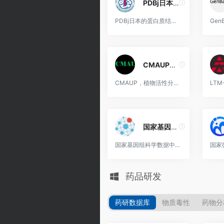
PDBj日本蛋白质结构数据库
PDBj日本的蛋白质结构数据库，提供了与PDB类似的蛋白质结构数据和搜索功能。
CMAUP数据库
CMAUP，植物活性分子数据库，提供5645种有用植物(包括79个国家/地区的2567种药用植物)在646个人类靶蛋白和2473个基因本体、234条KEGG通路，以及它们与656种人类疾病的关系。
国家基因组科学数据中心 NGDC
国家基因组科学数据中心不断加强高性能计算与存储能力建设，目前拥有437万亿次/秒的计算能力，约11200个计算核心，46PB的存储资源，1.6Gbps网络带宽，形成了国内领先的生物大数据云计算平台。
药品研发
药研数据库
物质毒性
药物分