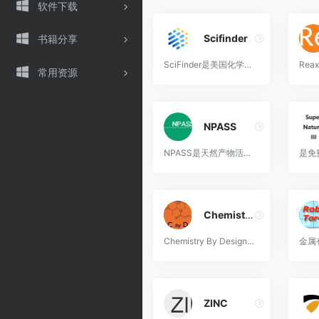
软件下载
Scifinder
书籍分享
SciFinder是美国化学学会（ACS）旗下的化学文摘服务社CAS（Chemical Abstract Service）所出版的化学资料电子数据库。
常用资源
NPASS
NPASS是天然产物活性与物种来源数据查询网站，已成为 NP 研究界的主要数据源之一。当前版本（V2.0）的NPASS数据库提供了从32,287个源生物中分离出的94,413种独特的天然产物，以及7,753个靶标的958,866个活性记录。
Chemistry By Design
Chemistry By Design收录了1901年到2018年共1837种有机化合物、天然产物、药物的全合成路线
ZINC