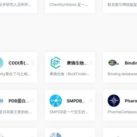
有机化学研究人员和学生查找和探索有机化学反应的工具
ChemSynthesis 是一个可免费访问的化学品数据库。该网站包含物质及其合成参考和物理特性，例如熔点、沸点和密度。目前数据库中有超过 40,000 种化合物和超过 45,000 条合成参考文献。
CDDI库(原Integrity)
摩熵生物数据库
Integrity整合了与之相关的化学、生物学、药学、临床医学的研究信息，揭示其生物活性，并且收录了20万多篇与之相关的专利家族。Integrity为药物研发提供了独一无二的知识解决方案...
摩熵生物（BioXFinder）数据库是一款针对生物科研工作者的综合性生物数据检索及分析平台，汇集了核酸、蛋白、蛋白结构、代谢通路和信号通路信息，同时集成了BLAST、生存分析、基因ID转换等生信分析
PDB蛋白质结构
SMPDB小分子通路
PDB是目前最主要的收集生物大分子(蛋白质、核酸和糖)2.5维（以二维的形式表示三维的数据）结构的数据库
SMPDB是一个交互的、可视的小分子通路的数据库，包含910条手绘小分子代谢通路，其中468条药物通路，232条疾病通路，105条代谢通路，100多条其他通路。