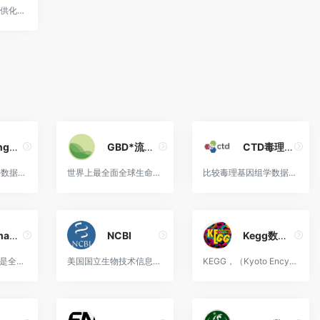
默克索引网络版提供化学品、药品、生物制品等物质相关信息查询。
Binding靶点蛋白
GBD*流行病数据
CTD毒理基因组学
Binding database数据库是一个可公开访问的主要收集药物靶点蛋白质和类药小分子之间相互作用亲和力的数据类型包括Ki、IC50、Kd、EC50等
世界上最全面全球生命统计和健康相关数据。收录各国不同人群各疾病的患病率、发病率、死亡率等流行病学数据。
比较毒理基因组学数据库（CTD)它将化学品、基因、表型、疾病和暴露的毒理学信息联系起来，以促进对人类健康的了解。
PharmaCompass
NCBI
Kegg数据库
PharmaCompass是全球药物、制药业信息网站平台。可免费访问USDMF，价格，检查，专利，FDA橙皮书，CEP，新闻，GDUFA状态，书面确认等信息。
美国国立生物技术信息中心（N...
KEGG，（Kyoto Encyclopedia of Genes and Genomes,京都基因与基因组百科全书），是一个整合了基因组、化学和系统功能信息的基因通路相关数据库。