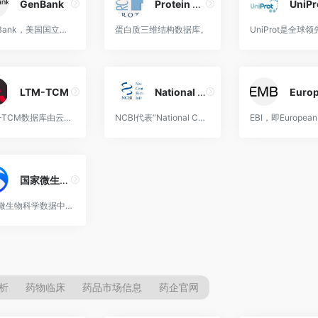
GenBank
Protein Data Bank（PDB）
UniPr
GenBank，美国国立卫生研究院（NIH）的基因序列数据库查询入口。
蛋白质三维结构数据库。
LTM-TCM
National Center for Biotechnology Information（NCBI）
LTM-TCM数据库由云辉药业和天士力药业共同创建，包含48126个方剂、9122株植物、34967种有效成分、13109个靶点，供用户查询中药的症状、处方、药材、成分。
NCBI代表“National Center for Biotechnology Information”（国家生物技术信息中心），是美国国立卫生研究院（NIH）旗下的一个部门。NCBI旨在为科学家、医生和公众提供生物医学和基因组学领域的信息资源和工具。
国家微生物科学数据中心 NMDC
国家微生物科学数据中心（National Microbial Data Center ，NMDC）由中科院微生物研究所作为依托单位，联合中科院海洋所、中国疾控中心传染病所、中科院植物生理生态所，中科院计算机网络信息中心等单位共同建设，科技部国家科技基础条件平台中心和中科院办公厅为上级主管部门。
析​
药物临床​
药品市场信息
药企官网