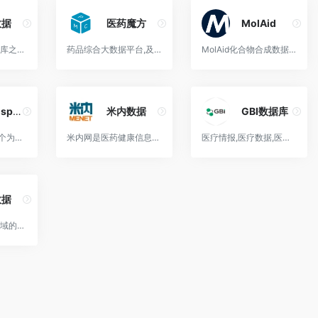
数据
医药魔方
MolAid
中国主流医药数据库之一，拥有药品研发、生产检验、合理用药、市场信息、中药材、医疗器械、食品安全、化妆品等板块100余个数据库
药品综合大数据平台,及时的全球药品信息,好评的药品数据
MolAid化合物合成数据检索平台，作为国内领先的化学数据库致力于化学合成实验全场景覆盖，为用户提供精准数据服务。
Chemspider
米内数据
GBI数据库
ChemSpider是一个为化学相关学者与从业人员提供化学结构式相关讯息的免费在线搜索服务网站。
米内网是医药健康信息领先平台，为医药行业从业者提供全方位的医药健康信息资讯，包括医药资讯、招聘、研发、会展、数据等，以专业数据为基础，为用户提供行业决策参考。并提供医...
医疗情报,医疗数据,医药竞争情报,药品数据,药品信息,医生KOL筛选,医生数据,医疗器械数据,医疗器械信息,医药新闻
数据
专注于医药研发领域的“互联网+大数据信息平台，致力于整合药物研发专业数据和资源信息,为全球药物研发人员提供“一站式信息解决方案。